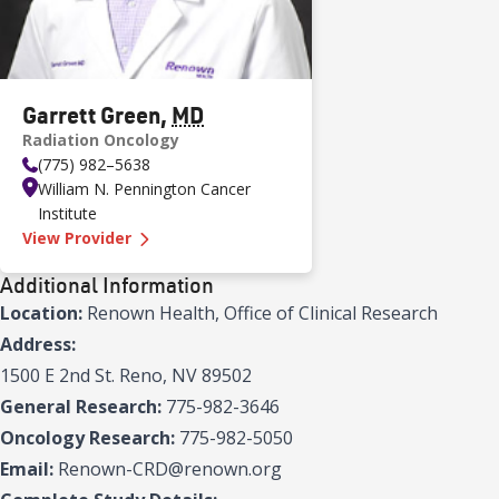
Garrett Green
,
MD
Radiation Oncology
(775) 982–5638
William N. Pennington Cancer
Institute
—
Garrett Green MD
View Provider
Additional Information
Location:
Renown Health, Office of Clinical Research
Address:
1500 E 2nd St. Reno, NV 89502
General Research:
775-982-3646
Oncology Research:
775-982-5050
Email:
Renown-CRD@renown.org