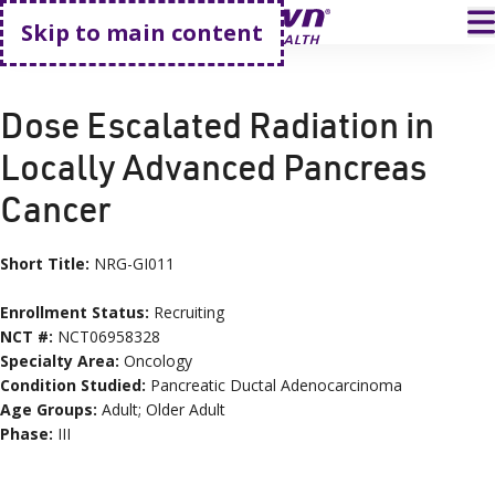
Go home
T
Skip to main content
HOME
CLINICAL TRIALS
NRG-GI011
Dose Escalated Radiation in
Locally Advanced Pancreas
Cancer
Short Title:
NRG-GI011
Enrollment Status:
Recruiting
NCT #:
NCT06958328
Specialty Area:
Oncology
Condition
Studied:
Pancreatic Ductal Adenocarcinoma
Age
Groups
:
Adult; Older Adult
Phase:
III