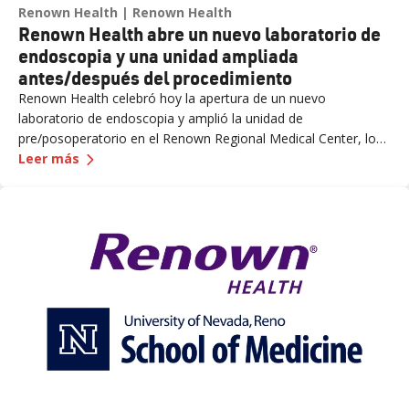
Renown Health
Renown Health
Renown Health abre un nuevo laboratorio de
endoscopia y una unidad ampliada
antes/después del procedimiento
Renown Health celebró hoy la apertura de un nuevo
laboratorio de endoscopia y amplió la unidad de
pre/posoperatorio en el Renown Regional Medical Center, lo
—
Renown Health abre un nuevo laboratorio de 
que aumentó el acceso a atención especializada y apoyó las
Leer más
crecientes necesidades de los pacientes en el norte de
Nevada.