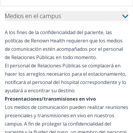
del norte de Nevada confían en
Hospital cuando más importa”, 
Medios en el campus
MBA, FAAP, médico jefe en Ren
Hospital y presidente de Pediatr
Medicina de la Universidad de N
A los fines de la confidencialidad del paciente, las
de atención que brindamos du
políticas de Renown Health requieren que los medios
más difíciles de un niño solo e
de comunicación estén acompañados por el personal
nuestra comunidad aparece. Es
de Relaciones Públicas en todo momento.
evidente con Campagni Auto G
paso adelante para defender u
El personal de Relaciones Públicas se complacerá en
recaudación de fondos que seg
hacer los arreglos necesarios para el estacionamiento,
nuestros pacientes durante año
notificará al personal del hospital correspondiente y lo
recaudación de fondos es la p
contribución paralela dólar po
ayudará a encontrar su destino.
Auto Group que beneficia a Ren
Presentaciones/transmisiones en vivo
Hospital. Todos los fondos re
Los medios de comunicación pueden realizar reuniones
de esta campaña respaldarán 
presenciales y transmisiones en vivo en nuestros
necesidades del hospital. "Reno
Hospital significa todo para mi f
campus. A fin de proteger la confidencialidad del
Campagni, CEO de Campagni Au
paciente y la fluidez del paso, un miembro del personal