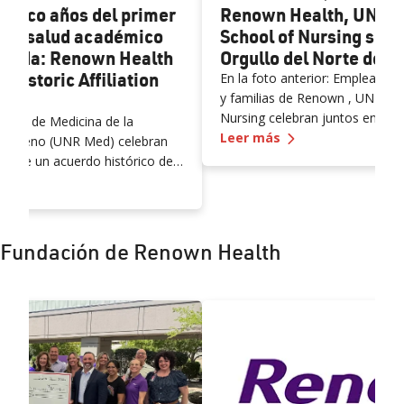
cinco años del primer
Renown Health, UNR M
a de salud académico
School of Nursing se u
evada: Renown Health
Orgullo del Norte de 
Historic Affiliation
En la foto anterior: Empleados
y familias de Renown , UNR Med
Nursing celebran juntos en el
cuela de Medicina de la
—
Renown Health, 
Pride Parade & Festival.
Leer más
da, Reno (UNR Med) celebran
os de un acuerdo histórico de
amos los cinco años del primer y único sistema de salud acad
que creó el primer y único
démico integrado del estado.
021, la afiliación ha reforzado
ción médica, la educación
Fundación de Renown Health
nvestigación clínica avanzada y
erza laboral en todo el norte de