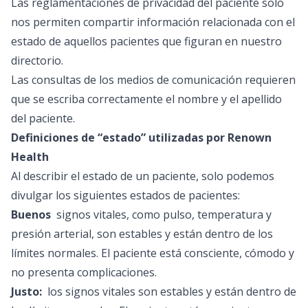
Las reglamentaciones de privacidad del paciente solo
estresantes asociados con la ho
nos permiten compartir información relacionada con el
enfermedad. Para apoyar a Ren
estado de aquellos pacientes que figuran en nuestro
Hospital, visite renown.org/dona
directorio.
comercial, de servicio de alime
de CMN.
Las consultas de los medios de comunicación requieren
que se escriba correctamente el nombre y el apellido
del paciente.
Definiciones de “estado” utilizadas por Renown
Health
Al describir el estado de un paciente, solo podemos
divulgar los siguientes estados de pacientes:
Buenos
signos vitales, como pulso, temperatura y
presión arterial, son estables y están dentro de los
límites normales. El paciente está consciente, cómodo y
no presenta complicaciones.
Justo:
los signos vitales son estables y están dentro de