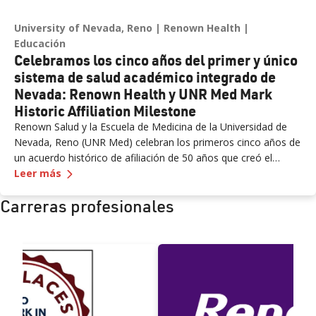
University of Nevada, Reno
Renown Health
Educación
Celebramos los cinco años del primer y único
sistema de salud académico integrado de
Nevada: Renown Health y UNR Med Mark
Historic Affiliation Milestone
Renown Salud y la Escuela de Medicina de la Universidad de
Nevada, Reno (UNR Med) celebran los primeros cinco años de
un acuerdo histórico de afiliación de 50 años que creó el
—
Celebramos los cinco años del primer y único 
primer y único sistema de salud académico integrado del
Leer más
estado. Formalizada en June 2021, la afiliación ha reforzado la
Carreras profesionales
prestación de atención médica, la educación médica ampliada,
la investigación clínica avanzada y el desarrollo de la fuerza
laboral en todo el norte de Nevada.