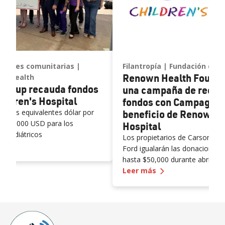
ciones comunitarias
Filantropía
Fundación de 
Renown Health Founda
wn Health
Group recauda fondos
una campaña de recau
ildren's Hospital
fondos con Campagni A
ones equivalentes dólar por
beneficio de Renown C
 100,000 USD para los
Hospital
os pediátricos
Los propietarios de Carson City
ni Auto Group recauda fondos para Renown Children's Hospit
Ford igualarán las donaciones
hasta $50,000 durante abril y
—
Renown Health 
sobre la inspiración detrás de 
Leer más
recaudación de fondos aquí. R
Foundation anunció una campa
recaudación de fondos auspici
Auto Group, un grupo automovilí