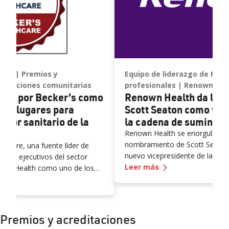
ales
Premios y
Equipo de liderazgo de Ren
ociaciones comunitarias
profesionales
RenownHeal
do por Becker's como
Renown Health da la b
res lugares para
Scott Seaton como vic
ector sanitario de la
la cadena de suminist
Renown Health se enorgullece d
nombramiento de Scott Seato
thcare, una fuente líder de
nuevo vicepresidente de la cad
 para ejecutivos del sector
—
Renown Health d
partir del August 18, 2025. El 
Leer más
do a Health como uno de los
de dos décadas de liderazgo pr
 por Becker's como uno de los mejores lugares para trabajar e
trabajar en el sector sanitario
operaciones de atención médica
cadena de suministro y mejora 
organización.
Premios y acreditaciones