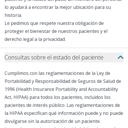
sobrino batió a la leucemia aq
lo ayudará a encontrar la mejor ubicación para su
“libre de cáncer”, y como padre
historia.
misma atención con mi propio h
es solo una instalación, es un 
Le pedimos que respete nuestra obligación de
milagros, donde las familias en
proteger el bienestar de nuestros pacientes y el
donde los niños tienen una se
derecho legal a la privacidad.
Por eso estoy tan orgulloso de
la campaña de igualación de 5
Children’s Hospital se enorgull
Consultas sobre el estado del paciente
170 principales hospitales infa
como miembros de Children’s M
donaciones al Renown Children’
Cumplimos con las reglamentaciones de la Ley de
ampliar la atención pediátrica, 
Portabilidad y Responsabilidad de Seguros de Salud de
puedan recibir atención experta
1996 (Health Insurance Portability and Accountability
soporte también hace posibles l
Infantil y las pequeñas comodid
Act, HIPAA) para todos los pacientes, incluidos los
los niños momentos de normali
pacientes de interés público. Las reglamentaciones de
estadías en el hospital mientra
la HIPAA especifican qué información puede y no puede
que salva vidas. Su generoso re
divulgarse sin la autorización de un paciente.
muy necesarios para ayudar a 
más jóvenes a hacer frente a lo