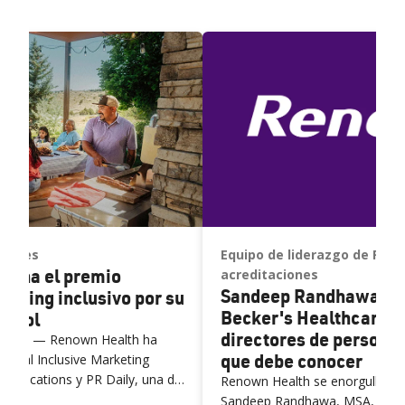
ciones
Equipo de liderazgo de Ren
gana el premio
acreditaciones
Sandeep Randhawa no
keting inclusivo por su
Becker's Healthcare c
pañol
directores de personal
 2026) — Renown Health ha
que debe conocer
ional Inclusive Marketing
unications y PR Daily, una de
Renown Health se enorgullece 
 Health gana el Premio Nacional de Marketing Inclusivo por
 respetadas del sector de las
Sandeep Randhawa, MSA, ha sido