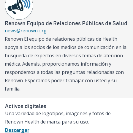
y operado en Carson City. Hast
Campagni Auto Group igualará
hasta $50,000 dirigidos al Reno
Hospital, el único hospital pedi
Renown Equipo de Relaciones Públicas de Salud
región, el centro de traumatolog
news@renown.org
II y el hospital miembro de Chil
Renown El equipo de relaciones públicas de Health
Network (CMN). Campagni Aut
donaciones a Renown Children’
apoya a los socios de los medios de comunicación en la
abril y mayo, con el potencial d
búsqueda de expertos en diversos temas de atención
$100,000 si se alcanza el umbra
médica. Además, proporcionamos información y
sanación de los niños en el no
respondemos a todas las preguntas relacionadas con
lleva a todos, y gracias a Cam
puedes formar parte de esa aten
Renown. Esperamos poder trabajar con usted y su
Brian Erling, MBA, presidente y 
familia.
Renown Health. “Ahora mismo,
regalo, llega el doble de lejos.
Activos digitales
increíblemente agradecidos por
Campagni Auto Group y espera
Una variedad de logotipos, imágenes y fotos de
inspiradoras historias de gener
Renown Health de marca para su uso.
primavera. ¡Vamos a presentarn
Descargar
familias de Renown Children’s Ho