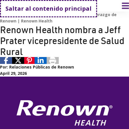
Volver a casa
A
Saltar al contenido principal
Equipo de liderazgo de Renown
Equipo de liderazgo de
Renown
Renown Health
Renown Health nombra a Jeff
Prater vicepresidente de Salud
Rural
Por:
Relaciones Públicas de Renown
April 29, 2026