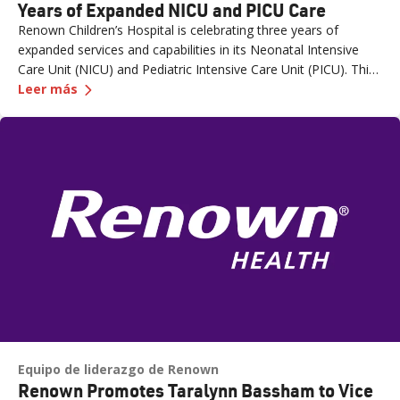
Years of Expanded NICU and PICU Care
Renown Children’s Hospital is celebrating three years of
expanded services and capabilities in its Neonatal Intensive
Care Unit (NICU) and Pediatric Intensive Care Unit (PICU). This
—
Renown Children's Hospital Marks Three Years
milestone reflects Renown’s ongoing investment in providing
Leer más
specialized care for our region’s youngest patients. “When
newborns and children need the most specialized care, the
Renown Children’s Hospital team is here to provide
comprehensive care and keep them close to the people who
love them most,” said Paige McCall, Vice President of Women
and Children’s at Renown Health. “Celebrating three years of
expanded NICU and PICU capacity is a testament to our
commitment to keeping families in town for the most complex
care.”
Equipo de liderazgo de Renown
Renown Promotes Taralynn Bassham to Vice