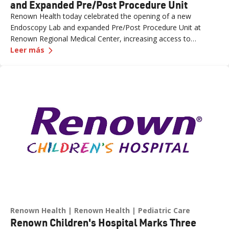
and Expanded Pre/Post Procedure Unit
Renown Health today celebrated the opening of a new
Endoscopy Lab and expanded Pre/Post Procedure Unit at
Renown Regional Medical Center, increasing access to
—
Renown Health Opens New Endoscopy Lab and 
specialized care and supporting the growing needs of patients
Leer más
across northern Nevada.
Renown Health
Renown Health
Pediatric Care
Renown Children's Hospital Marks Three