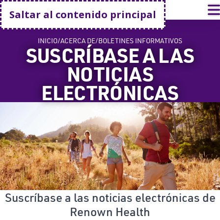
Volver a casa
A
Saltar al contenido principal
INICIO
ACERCA DE
BOLETINES INFORMATIVOS
SUSCRÍBASE A LAS
NOTICIAS
ELECTRÓNICAS
Suscríbase a las noticias electrónicas de
Renown Health