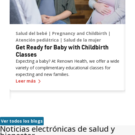
ón
Salud del bebé
Pregnancy and Childbirth
C
Atención pediátrica
Salud de la mujer
m
Get Ready for Baby with Childbirth
U
Classes
t
Expecting a baby? At Renown Health, we offer a wide
U
variety of complimentary educational classes for
R
expecting and new families.
a
—
Get Ready for Baby with Childbirth Classe
Leer más
i
L
a
e Patient at a Time: Q&A With a Senior Medical Assistant
r
Ver todos los blogs
Noticias electrónicas de salud y