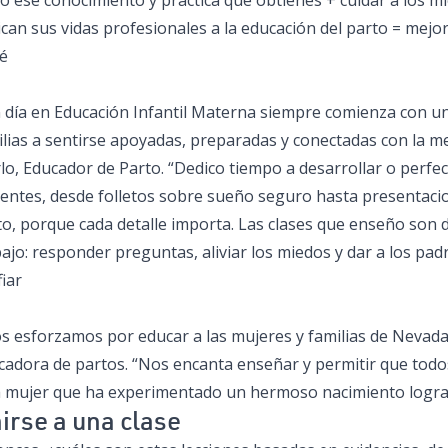
o ese conocimiento y práctica que obtienes + cuidar a los 
can sus vidas profesionales a la educación del parto = mejor
é
n día en Educación Infantil Materna siempre comienza con un
lias a sentirse apoyadas, preparadas y conectadas con la mej
lo, Educador de Parto. “Dedico tiempo a desarrollar o perfec
ientes, desde folletos sobre sueño seguro hasta presentaci
to, porque cada detalle importa. Las clases que enseño son 
bajo: responder preguntas, aliviar los miedos y dar a los p
iar
os esforzamos por educar a las mujeres y familias de Nevad
cadora de partos. “Nos encanta enseñar y permitir que todo
 mujer que ha experimentado un hermoso nacimiento logra r
irse a una clase