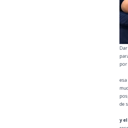
Dar
par
por
esa
muc
pos
de 
y e