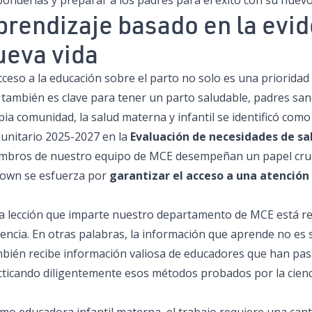
ponderlas y preparar a los padres para el éxito con su nuev
prendizaje basado en la evid
ueva vida
cceso a la educación sobre el parto no solo es una priorida
 también es clave para tener un parto saludable, padres sa
ia comunidad, la salud materna y infantil se identificó como
unitario 2025-2027 en la
Evaluación de necesidades de sa
mbros de nuestro equipo de MCE desempeñan un papel cruci
own se esfuerza por
garantizar el acceso a una atención 
a lección que imparte nuestro departamento de MCE está re
encia. En otras palabras, la información que aprende no es s
bién recibe información valiosa de educadores que han pas
cticando diligentemente esos métodos probados por la cienc