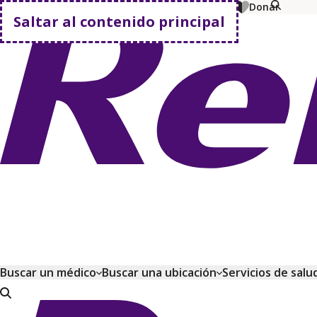
MyChart
Pagar factura
Comprar planes
Donar
Saltar al contenido principal
Volver a casa
Buscar un médico
Buscar una ubicación
Servicios de salu
Volver a casa