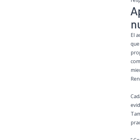
res
A
n
El a
que
prop
com
mie
Ren
Cad
evid
Tam
pra