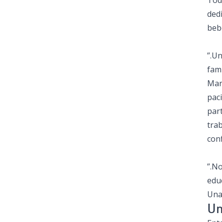
Tod
dedi
beb
”.U
fami
Mar
pac
par
tra
conf
”.N
edu
Una
Un