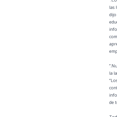
”.Co
las 
dij
edu
inf
com
apre
emp
”.N
la l
“Lo
con
inf
de 