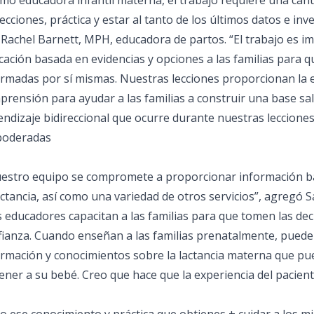
mo educadora infantil materna, el trabajo requiere una cant
lecciones, práctica y estar al tanto de los últimos datos e in
o Rachel Barnett, MPH, educadora de partos. “El trabajo es
cación basada en evidencias y opciones a las familias para 
ormadas por sí mismas. Nuestras lecciones proporcionan la e
prensión para ayudar a las familias a construir una base sa
ndizaje bidireccional que ocurre durante nuestras lecciones
oderadas
uestro equipo se compromete a proporcionar información ba
actancia, así como una variedad de otros servicios”, agregó S
s educadores capacitan a las familias para que tomen las de
fianza. Cuando enseñan a las familias prenatalmente, puede
ormación y conocimientos sobre la lactancia materna que p
tener a su bebé. Creo que hace que la experiencia del pacien