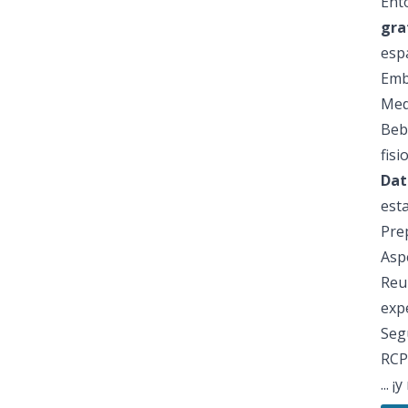
Ent
gra
esp
Emb
Med
Beb
fisi
Dat
est
Pre
Aspe
Reu
exp
Seg
RCP
... 