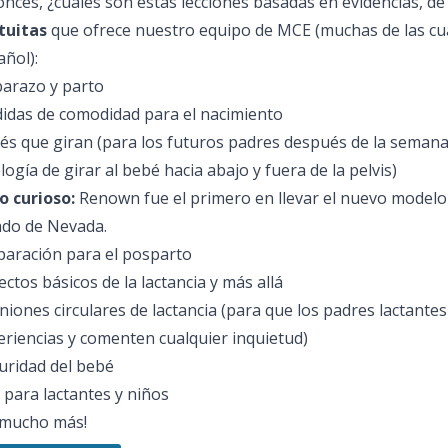
onces, ¿cuáles son estas lecciones basadas en evidencias, 
tuitas
que ofrece nuestro equipo de MCE (muchas de las cu
añol):
arazo y parto
idas de comodidad para el nacimiento
és que giran
(para los futuros padres después de la seman
ología de girar al bebé hacia abajo y fuera de la pelvis)
o curioso:
Renown fue el primero en llevar el nuevo modelo
ado de Nevada.
paración para el posparto
ctos básicos de la lactancia y más allá
niones circulares de lactancia
(para que los padres lactante
eriencias y comenten cualquier inquietud)
uridad del bebé
 para lactantes y niños
¡y mucho más!