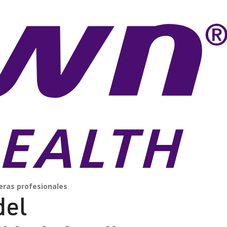
eras profesionales
del