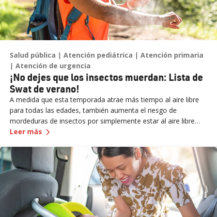
Salud pública
Atención pediátrica
Atención primaria
Atención de urgencia
¡No dejes que los insectos muerdan: Lista de
Swat de verano!
A medida que esta temporada atrae más tiempo al aire libre
para todas las edades, también aumenta el riesgo de
mordeduras de insectos por simplemente estar al aire libre
—
¡No dejes que los insectos muerdan: Lista de 
con más frecuencia. “Aunque muchas mordeduras de insectos
Leer más
no causan más que un molesto picor o bulto, en algunos
casos, pueden suponer riesgos para la salud más graves si no
se tratan rápidamente”, dice el Dr. Russell Stodtmeister,
médico de medicina familiar de Renown Health.