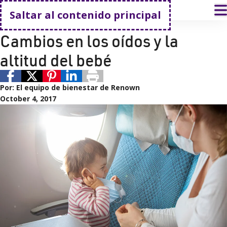
Volver a casa
A
Saltar al contenido principal
Salud del bebé
Atención pediátrica
Cambios en los oídos y la
altitud del bebé
Por:
El equipo de bienestar de Renown
October 4, 2017