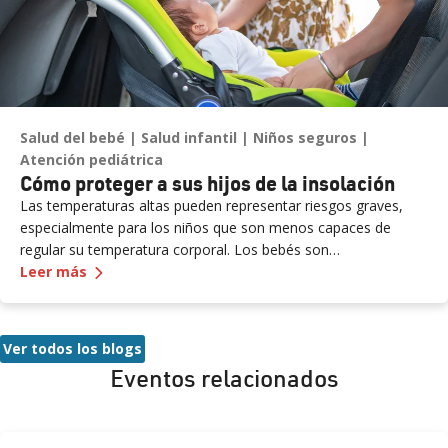
Salud del bebé
Salud infantil
Niños seguros
Atención pediátrica
Cómo proteger a sus hijos de la insolación
Las temperaturas altas pueden representar riesgos graves,
especialmente para los niños que son menos capaces de
regular su temperatura corporal. Los bebés son
—
Cómo proteger a sus hijos de la insolación
particularmente vulnerables y pueden no mostrar signos
Leer más
evidentes de angustia. Nunca deje a un niño sin supervisión en
un vehículo, ni siquiera por un momento, ya que la insolación
puede ocurrir rápidamente y ser mortal.
Ver todos los blogs
Eventos relacionados