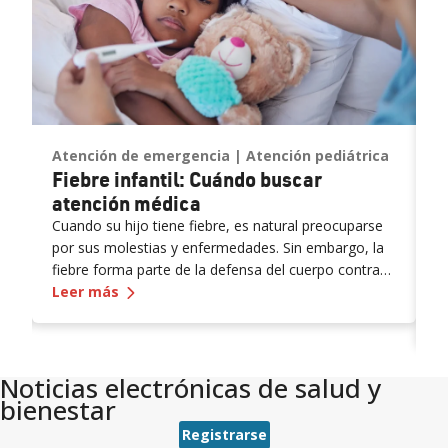
Atención de emergencia
Atención pediátrica
C
Fiebre infantil: Cuándo buscar
A
M
atención médica
v
Cuando su hijo tiene fiebre, es natural preocuparse
por sus molestias y enfermedades. Sin embargo, la
R
fiebre forma parte de la defensa del cuerpo contra
P
n las niñas en aumento
— Fiebre
infantil: Cuándo buscar atención m
las infecciones, lo que ayuda a la recuperación de su
Leer más
d
hijo. Si bien el descanso y los remedios caseros a
F
L
menudo ayudan, es importante saber cuándo buscar
N
atención médica para mantener a sus pequeños
R
Noticias electrónicas de salud y
seguros y sanos.
bienestar
Registrarse