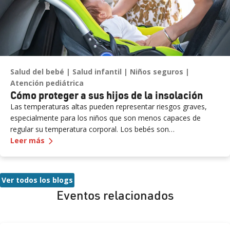
Salud del bebé
Salud infantil
Niños seguros
Atención pediátrica
Cómo proteger a sus hijos de la insolación
Las temperaturas altas pueden representar riesgos graves,
especialmente para los niños que son menos capaces de
regular su temperatura corporal. Los bebés son
—
Cómo proteger a sus hijos de la insolación
particularmente vulnerables y pueden no mostrar signos
Leer más
evidentes de angustia. Nunca deje a un niño sin supervisión en
un vehículo, ni siquiera por un momento, ya que la insolación
puede ocurrir rápidamente y ser mortal.
Ver todos los blogs
Eventos relacionados