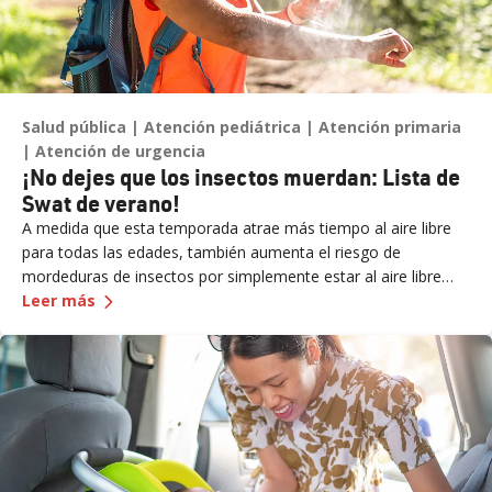
Salud pública
Atención pediátrica
Atención primaria
Atención de urgencia
¡No dejes que los insectos muerdan: Lista de
Swat de verano!
A medida que esta temporada atrae más tiempo al aire libre
para todas las edades, también aumenta el riesgo de
mordeduras de insectos por simplemente estar al aire libre
—
¡No dejes que los insectos muerdan: Lista de 
con más frecuencia. “Aunque muchas mordeduras de insectos
Leer más
no causan más que un molesto picor o bulto, en algunos
casos, pueden suponer riesgos para la salud más graves si no
se tratan rápidamente”, dice el Dr. Russell Stodtmeister,
médico de medicina familiar de Renown Health.