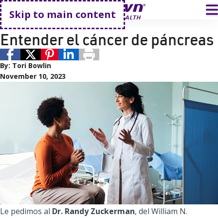
Go home
T
Skip to main content
Cancer Care
Entender el cáncer de páncreas
By:
Tori Bowlin
November 10, 2023
Le pedimos al
Dr. Randy Zuckerman
, del William N.