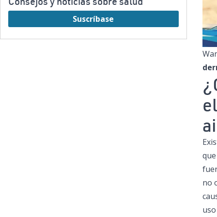
Consejos y noticias sobre salud
Suscríbase
Wan
der
¿
e
ai
Exis
que 
fue
no 
caus
uso 