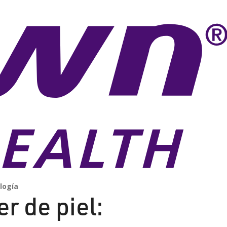
logía
r de piel: