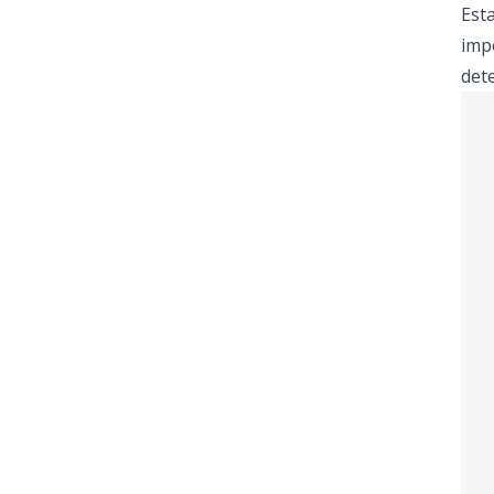
Est
imp
dete