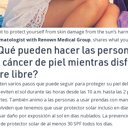
t to protect yourself from skin damage from the sun’s har
matologist with Renown Medical Group
, shares what you
Qué pueden hacer las person
l cáncer de piel mientras disf
re libre?
ten varios pasos que puede seguir para proteger su piel del 
eviten el sol durante las horas desde las 10 a.m. hasta las 
rtes. También animo a las personas a usar prendas con mang
olviden que tenemos que usar protector solar incluso en dí
ar daño por exposición al sol en días nublados. La prevenció
de protector solar de al menos 30 SPF todos los días.