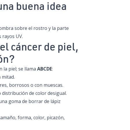
una buena idea
ombra sobre el rostro y la parte
s rayos UV.
el cáncer de piel,
ión?
la piel; se llama
ABCDE
:
a mitad.
lares, borrosos o con muescas.
o distribución de color desigual.
 una goma de borrar de lápiz
tamaño, forma, color, picazón,