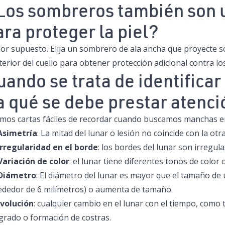
Los sombreros también son 
ara proteger la piel?
por supuesto. Elija un sombrero de ala ancha que proyecte s
erior del cuello para obtener protección adicional contra lo
uando se trata de identificar 
a qué se debe prestar atenc
mos cartas fáciles de recordar cuando buscamos manchas en 
 Asimetría
: La mitad del lunar o lesión no coincide con la otr
 Irregularidad en el borde
: los bordes del lunar son irregu
 Variación de color
: el lunar tiene diferentes tonos de color 
 Diámetro
: El diámetro del lunar es mayor que el tamaño de
rededor de 6 milímetros) o aumenta de tamaño.
Evolución
: cualquier cambio en el lunar con el tiempo, como 
grado o formación de costras.