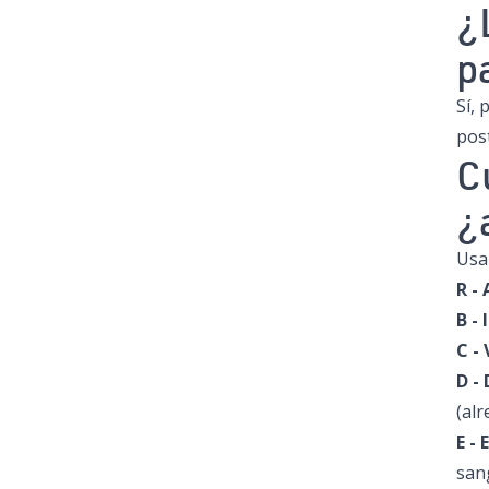
¿
p
Sí, 
post
C
¿
Usa
R -
B -
C -
D -
(al
E - 
san