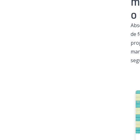
m
o
Abs
de 
pro
man
seg