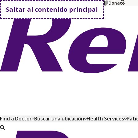
MyChart
Pagar factura
Comprar planes
Donate
Saltar al contenido principal
Volver a casa
Find a Doctor
Buscar una ubicación
Health Services
Pati
Volver a casa