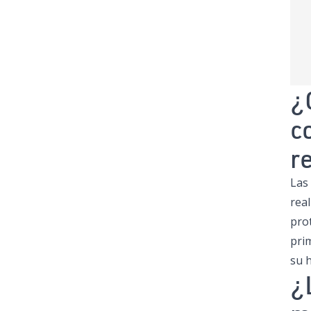
¿
c
r
Las
rea
pro
pri
su 
¿