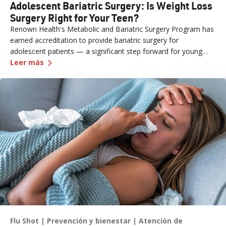
Adolescent Bariatric Surgery: Is Weight Loss
Surgery Right for Your Teen?
Renown Health's Metabolic and Bariatric Surgery Program has
earned accreditation to provide bariatric surgery for
adolescent patients — a significant step forward for young
—
Adolescent Bariatric Surgery: Is Weight Loss S
people and families across northern Nevada.
Leer más
Flu Shot
Prevención y bienestar
Atención de