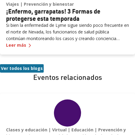
Viajes
Prevención y bienestar
¡Enfermo, garrapatas! 3 Formas de
protegerse esta temporada
Si bien la enfermedad de Lyme sigue siendo poco frecuente en
el norte de Nevada, los funcionarios de salud pública
continúan monitoreando los casos y creando conciencia
—
¡Enfermo, garrapatas! 3 Formas de protegers
durante la temporada alta de garrapatas. En el condado de
Leer más
Washoe, los casos confirmados se han mantenido bajos
durante las últimas dos décadas, pero los expertos creen que
la cantidad real puede ser mayor debido a la falta de informes.
Ver todos los blogs
Los esfuerzos continuos, incluidos los programas de vigilancia
Eventos relacionados
de garrapatas y los servicios gratuitos de identificación de
garrapatas, tienen como objetivo ayudar a los residentes a
mantenerse informados y protegidos. Los expertos en salud
también instan a tener precaución al viajar a áreas donde la
enfermedad de Lyme es más frecuente, especialmente
durante la primavera y el verano.
Clases y educación
Virtual
Educación
Prevención y