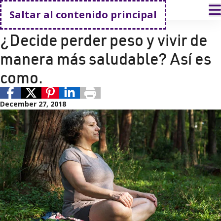
Volver a casa
A
Saltar al contenido principal
Prevención y bienestar
Control del peso
¿Decide perder peso y vivir de
manera más saludable? Así es
como.
December 27, 2018