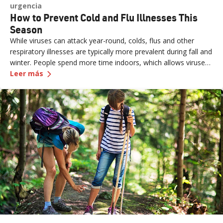
urgencia
How to Prevent Cold and Flu Illnesses This
Season
While viruses can attack year-round, colds, flus and other
respiratory illnesses are typically more prevalent during fall and
winter. People spend more time indoors, which allows viruses
—
How to Prevent Cold and Flu Illnesses This Sea
to pass more easily from one person to another. The cold, dry
Leer más
air can also affect the respiratory system, making it more
susceptible to germs. According to the CDC, flu activity in the
U.S. often begins to increase in October and peaks between
December and February. “Flu season” can last as late as May.