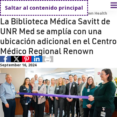
Volver a casa
A
Saltar al contenido principal
Educación
University of Nevada, Reno
Renown Health
La Biblioteca Médica Savitt de
UNR Med se amplía con una
ubicación adicional en el Centro
Médico Regional Renown
September 16, 2024