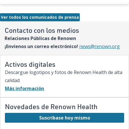
specialized care for our region’s youngest patients. “When
newborns and children need the most specialized care, the
Renown Children’s Hospital team is here to provide
Ver todos los comunicados de prensa
comprehensive care and keep them close to the people who
love them most,” said Paige McCall, Vice President of Women
Contacto con los medios
and Children’s at Renown Health. “Celebrating three years of
Relaciones Públicas de Renown
expanded NICU and PICU capacity is a testament to our
commitment to keeping families in town for the most complex
¡Envíenos un correo electrónico!
news@renown.org
care.”
Activos digitales
Descargue logotipos y fotos de Renown Health de alta
calidad.
Más información
Novedades de Renown Health
Suscríbase hoy mismo