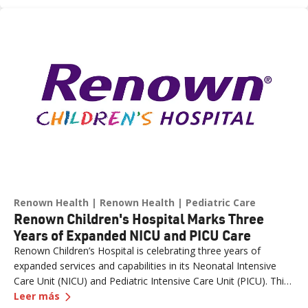
in June 2021, the affiliation has strengthened healthcare
delivery, expanded medical education, advanced clinical
research and bolstered workforce development throughout
northern Nevada.
Renown Health
Renown Health
Pediatric Care
Renown Children's Hospital Marks Three
Years of Expanded NICU and PICU Care
Renown Children’s Hospital is celebrating three years of
expanded services and capabilities in its Neonatal Intensive
Care Unit (NICU) and Pediatric Intensive Care Unit (PICU). This
—
Renown Children's Hospital Marks Three Years
milestone reflects Renown’s ongoing investment in providing
Leer más