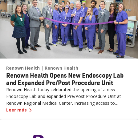
Renown Health
Renown Health
Renown Health Opens New Endoscopy Lab
and Expanded Pre/Post Procedure Unit
Renown Health today celebrated the opening of a new
Endoscopy Lab and expanded Pre/Post Procedure Unit at
Renown Regional Medical Center, increasing access to
—
Renown Health Opens New Endoscopy Lab and 
specialized care and supporting the growing needs of patients
Leer más
across northern Nevada.