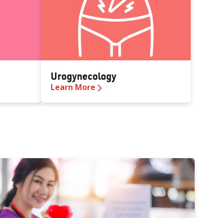
Urogynecology
Learn More