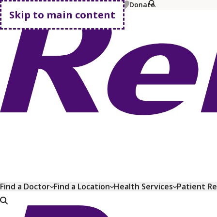
MyChart
Pay Bill
Shop Plans
Donate
Skip to main content
Go home
Find a Doctor
Find a Location
Health Services
Patient R
Go home