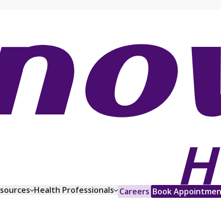
esources
Health Professionals
Careers
Book Appointmen