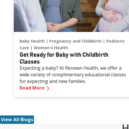
Baby Health
Pregnancy and Childbirth
Pediatric
Care
Women's Health
Get Ready for Baby with Childbirth
Classes
Expecting a baby? At Renown Health, we offer a
wide variety of complimentary educational classes
for expecting and new families.
—
Get Ready for Baby with Childbirt
Read More
View All Blogs
H