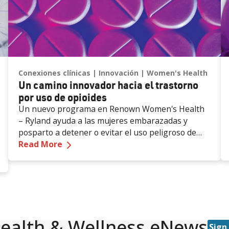
Conexiones clínicas
Innovación
Women's Health
Un camino innovador hacia el trastorno
por uso de opioides
Un nuevo programa en Renown Women's Health
– Ryland ayuda a las mujeres embarazadas y
posparto a detener o evitar el uso peligroso de
—
Un camino innovador hacia el trastor
opioides integrando los servicios de salud mental
Read More
h Classes
en la atención perinatal.
ealth & Wellness eNews
Sign