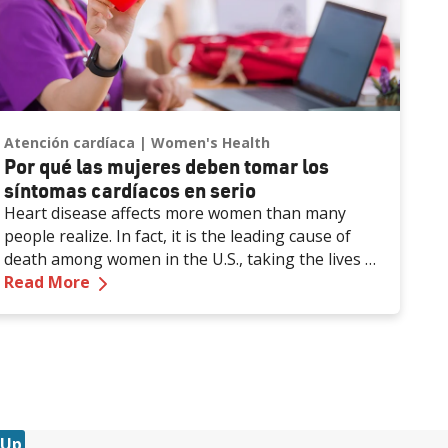
Atención cardíaca
Women's Health
Por qué las mujeres deben tomar los
síntomas cardíacos en serio
Heart disease affects more women than many
people realize. In fact, it is the leading cause of
death among women in the U.S., taking the lives of
no por uso de opioides
—
Why Women Should Take Heart Symptoms
about 305,000 women each year. That’s about 1 in
Read More
every 3 female deaths.
 Up