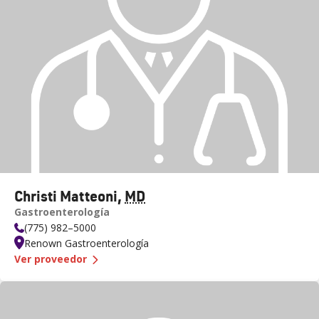
Christi Matteoni
,
MD
Gastroenterología
(775) 982–5000
Renown Gastroenterología
— Dra.
Christi Matteoni
Ver proveedor