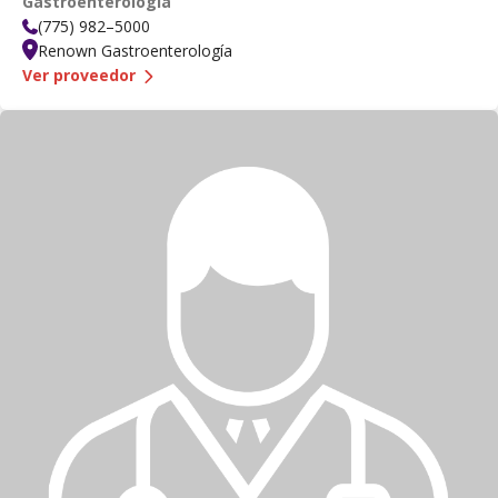
Gastroenterología
(775) 982–5000
Renown Gastroenterología
— Dr.
Chia-Yang Hsu
Ver proveedor