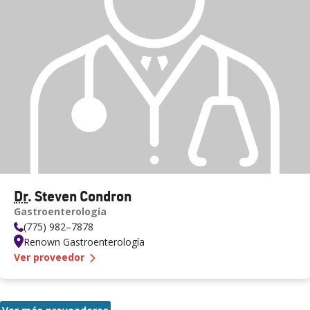
Dr
. Steven Condron
Gastroenterología
(775) 982–7878
Renown Gastroenterología
— Dr.
Steven Condron
Ver proveedor