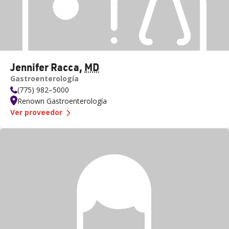
Jennifer Racca
,
MD
Gastroenterología
(775) 982–5000
Renown Gastroenterología
— Dra.
Jennifer Racca
Ver proveedor