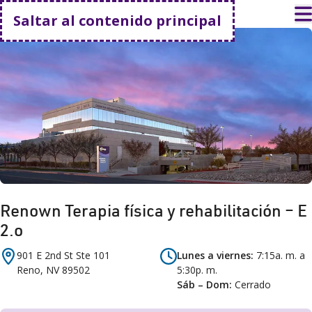
Volver a casa
A
Saltar al contenido principal
Renown Terapia física y rehabilitación – E
2.o
901 E 2nd St
Ste 101
Lunes a viernes
7:15a. m. a
Reno
,
NV
89502
5:30p. m.
Sáb – Dom
Cerrado