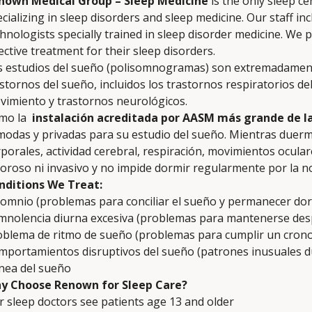
nown Medical Group – Sleep Medicine
is the only sleep c
cializing in sleep disorders and sleep medicine. Our staff i
hnologists specially trained in sleep disorder medicine. We 
ective treatment for their sleep disorders.
s estudios del sueño (polisomnogramas) son extremadamente
stornos del sueño, incluidos los trastornos respiratorios d
vimiento y trastornos neurológicos.
mo la
instalación acreditada por AASM más grande de l
modas y privadas para su estudio del sueño. Mientras duer
porales, actividad cerebral, respiración, movimientos ocular
oroso ni invasivo y no impide dormir regularmente por la n
nditions We Treat:
somnio (problemas para conciliar el sueño y permanecer do
mnolencia diurna excesiva (problemas para mantenerse des
oblema de ritmo de sueño (problemas para cumplir un cron
mportamientos disruptivos del sueño (patrones inusuales d
nea del sueño
y Choose Renown for Sleep Care?
 sleep doctors see patients age 13 and older