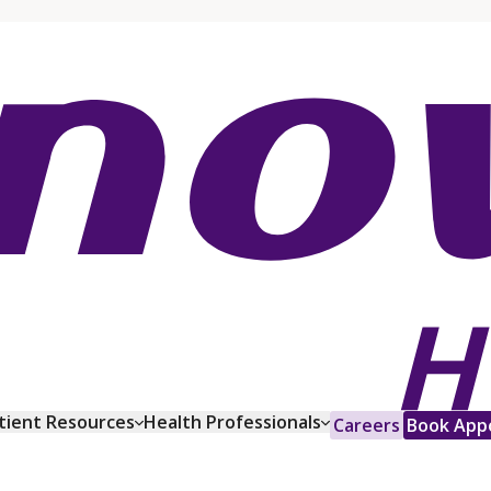
tient Resources
Health Professionals
Careers
Book App