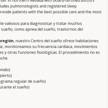
enter in northern Nevada with board-certified doctors
ncludes pulmonologists and registered sleep
provide patients with the best possible care and the most
 valiosos para diagnosticar y tratar muchos
el sueño, como apnea del sueño, trastornos del
aregión
, nuestro Centro del sueño ofrece habitaciones
me, monitoreamos su frecuencia cardíaca, movimientos
es y otras funciones fisiológicas. El procedimiento no es
oche.
rmido)
pierto)
ograma regular de sueño)
urante el sueño)