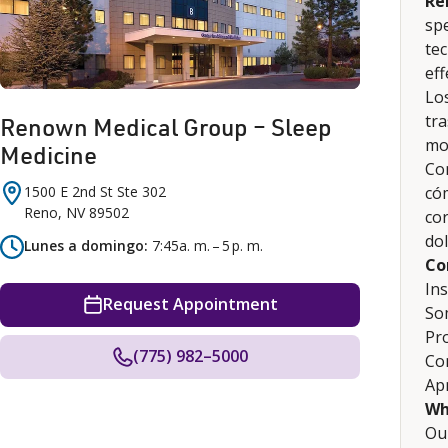
Re
spe
tec
eff
Lo
tra
Renown Medical Group – Sleep
mo
Medicine
Co
1500 E 2nd St
Ste 302
có
Reno
,
NV
89502
cor
dol
Lunes a domingo
7:45a. m. – 5 p. m.
Co
In
Request Appointment
So
Pr
(775) 982–5000
Co
Ap
Wh
Our