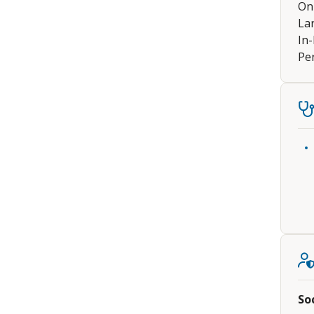
Onl
La
In-
Pe
So