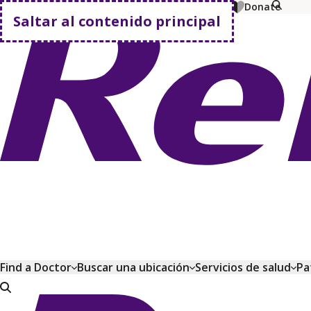
MyChart
Pagar factura
Comprar planes
Donate
Saltar al contenido principal
Volver a casa
Find a Doctor
Buscar una ubicación
Servicios de salud
Pa
Volver a casa