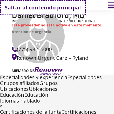
Volver a casa
A
Saltar al contenido principal
Daniel Bradford
,
MD
INICIO
BUSCAR UN MÉDICO
DR. DANIEL BRADFORD
Este proveedor no está activo en este momento.
Atención de urgencia
(775) 982–5000
Renown Urgent Care – Ryland
MIEMBRO DE
Especialidades y experienciaEspecialidades
Grupos afiliadosGrupos
UbicacionesUbicaciones
EducaciónEducación
Idiomas hablado
s
Certificaciones de la JuntaCertificaciones