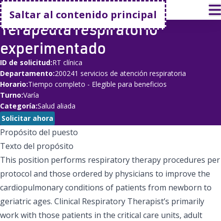
Volver a casa
A
Saltar al contenido principal
Terapeuta respiratorio
experimentado
ID de solicitud
RT clínica
Departamento
200241 servicios de atención respiratoria
Horario
Tiempo completo - Elegible para beneficios
Turno
Varía
Categoría
Salud aliada
Solicitar ahora
Propósito del puesto
Texto del propósito
This position performs respiratory therapy procedures per
protocol and those ordered by physicians to improve the
cardiopulmonary conditions of patients from newborn to
geriatric ages. Clinical Respiratory Therapist’s primarily
work with those patients in the critical care units, adult