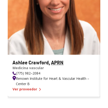
Ashlee Crawford
,
APRN
F
Medicina vascular
M
(775) 982–2084
Renown Institute for Heart & Vascular Health –
Center B
— ABRIL de
Ashlee Crawford
Ver proveedor
V