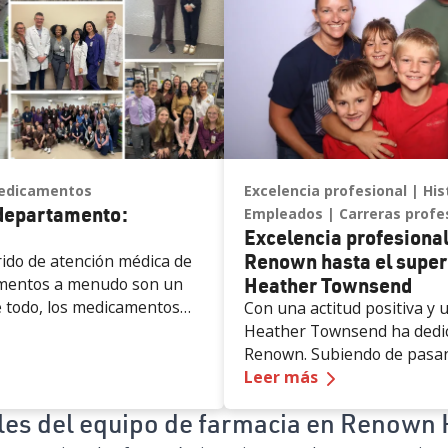
edicamentos
Excelencia profesional
His
 departamento:
Empleados
Carreras profe
Excelencia profesional
Renown hasta el super
rido de atención médica de
Heather Townsend
amentos a menudo son un
e todo, los medicamentos
Con una actitud positiva y u
de tratamiento más comunes
Heather Townsend ha dedic
s en el camino hacia la
Renown. Subiendo de pasan
on 4.83 mil millones de
acado del
departamento: Farmacia
— Excelencia
pr
como supervisora farmacéut
Leer más
con este número solo se
ganado varios premios por 
les del equipo de farmacia en Renown 
mente, es importante
la atención médica. Mucho a
armacias experto de su lado
comenzara en Renown, la f