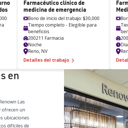
urno
Farmacéutico clínico de
Farm
dos
medicina de emergencia
Medi
000
Bono de inicio del trabajo:
$30,000
Bon
ra
Tiempo completo - Elegible para
Tie
beneficios
ben
200211 Farmacia
200
Noche
Día
Reno
,
NV
Re
ist - Inpatient Nightshift
— Farmacéutico clínico 
Detalles del trabajo
Detal
s en
Renown Las
y ofrecen un
es ubicaciones
s difíciles de