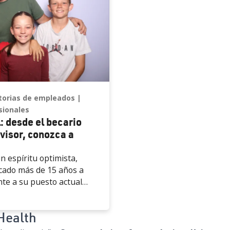
torias de empleados
sionales
: desde el becario
visor, conozca a
n espíritu optimista,
ado más de 15 años a
te a su puesto actual
ofesional: desde el becario Renown hasta el superviso
ica clínica, Heather ha
su dedicación y logros en
Health
ntes de que su viaje
ascinación de Heather por