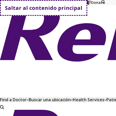
MyChart
Pagar factura
Comprar planes
Donate
Saltar al contenido principal
Volver a casa
Find a Doctor
Buscar una ubicación
Health Services
Pati
Volver a casa