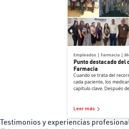
Empleados
Farmacia
M
Punto destacado del
Farmacia
Cuando se trata del recor
cada paciente, los medic
capítulo clave. Después d
son uno de los métodos 
para ayudar a los paciente
salud. En 2023, se surtier
— Punto dest
Leer más
recetas en los EE. UU., y 
Testimonios y experiencias profesiona
prevé que aumente anual
contar con un equipo de f