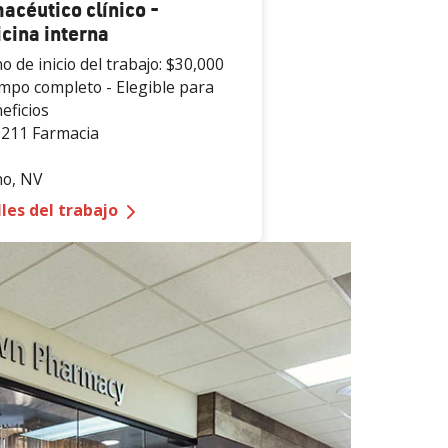
acéutico clínico -
cina interna
o de inicio del trabajo:
$30,000
mpo completo - Elegible para
eficios
211 Farmacia
no
,
NV
de medicina de
emergencia
— Farmacéutico
clínico - Medicina inter
les del trabajo