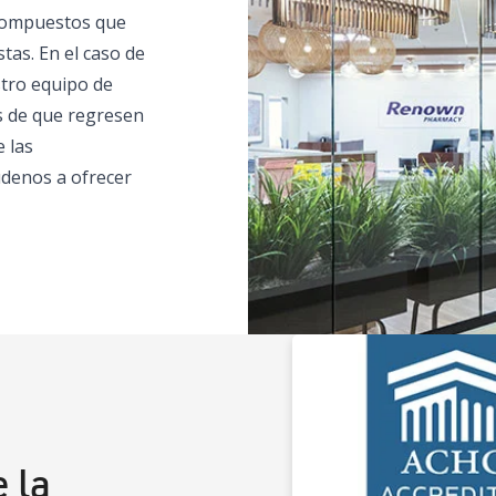
 compuestos que
tas. En el caso de
stro equipo de
s de que regresen
e las
denos a ofrecer
 la