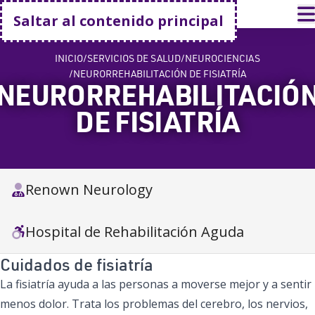
Volver a casa
A
Saltar al contenido principal
INICIO
SERVICIOS DE SALUD
NEUROCIENCIAS
NEURORREHABILITACIÓN DE FISIATRÍA
NEURORREHABILITACIÓ
DE FISIATRÍA
Renown Neurology
Hospital de Rehabilitación Aguda
Cuidados de fisiatría
La fisiatría ayuda a las personas a moverse mejor y a sentir
menos dolor. Trata los problemas del cerebro, los nervios,