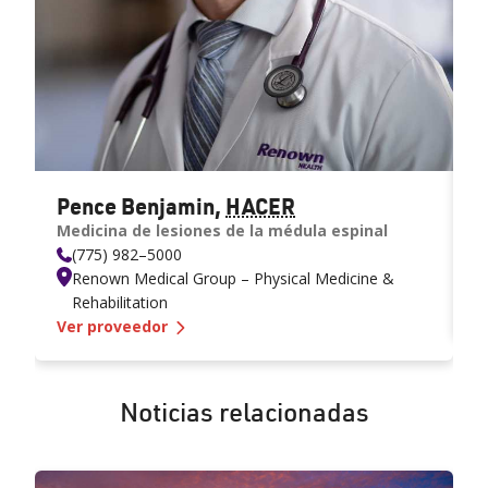
Pence Benjamin
,
HACER
C
Medicina de lesiones de la médula espinal
F
(775) 982–5000
Renown Medical Group – Physical Medicine &
Rehabilitation
V
—
Benjamin Pence, DO
Ver proveedor
Noticias relacionadas