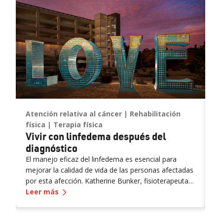
Atención relativa al cáncer
Rehabilitación
P
física
Terapia física
f
Vivir con linfedema después del
T
diagnóstico
r
?
El manejo eficaz del linfedema es esencial para
L
mejorar la calidad de vida de las personas afectadas
l
por esta afección. Katherine Bunker, fisioterapeuta y
d
 las montañas
—
Vivir con linfedema después del diagnósti
terapeuta certificada de linfedema (PT, DPT, CLT) de
Leer más
l
L
Renown, tiene experiencia en esta área y sus
conocimientos ofrecen estrategias valiosas para el