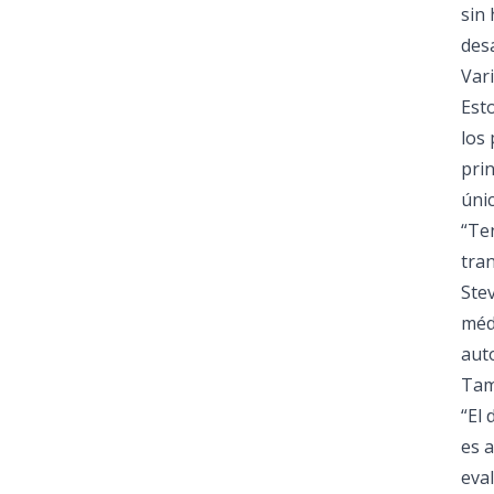
sin
desa
Var
Est
los
prin
únic
“Te
tra
Ste
médi
aut
Tam
“El 
es a
eval