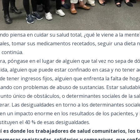
do piensa en cuidar su salud total, ¿qué le viene a la ment
les, tomar sus medicamentos recetados, seguir una dieta nut
a continúa.
ra, póngase en el lugar de alguien que tal vez no sepa de 
ida, alguien que puede estar confinado en casa y no tener a
e tener ingresos fijos, alguien que enfrenta la falta de hog
hando con problemas de abuso de sustancias. Estar saludabl
junto único de obstáculos, o
determinantes sociales de la sa
erar. Las desigualdades en torno a los determinantes social
nen un impacto enorme en los resultados de los pacientes, y 
stituyen el 40 % de esas desigualdades.
í es donde los trabajadores de salud comunitarios, los t
ermeras registradas, solidarios y compasivos, que con