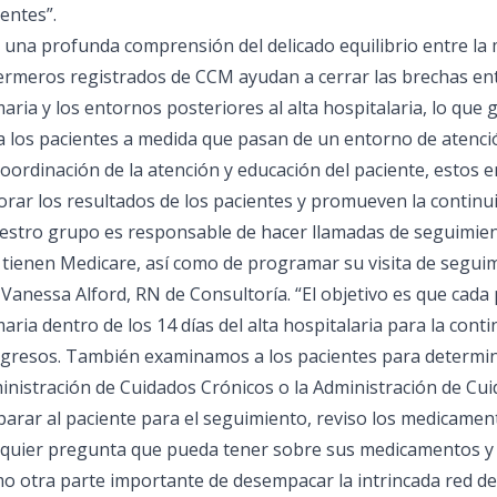
entes”.
una profunda comprensión del delicado equilibrio entre la me
ermeros registrados de CCM ayudan a cerrar las brechas entre
aria y los entornos posteriores al alta hospitalaria, lo que
a los pacientes a medida que pasan de un entorno de atenció
coordinación de la atención y educación del paciente, estos
rar los resultados de los pacientes y promueven la continui
estro grupo es responsable de hacer llamadas de seguimiento
tienen Medicare, así como de programar su visita de seguimi
 Vanessa Alford, RN de Consultoría. “El objetivo es que cada
aria dentro de los 14 días del alta hospitalaria para la conti
ngresos. También examinamos a los pacientes para determina
inistración de Cuidados Crónicos o la Administración de Cu
parar al paciente para el seguimiento, reviso los medicamen
lquier pregunta que pueda tener sobre sus medicamentos y a
o otra parte importante de desempacar la intrincada red de