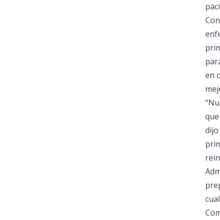
paci
Con 
enf
prim
par
en 
mejo
“Nu
que 
dijo
prim
rei
Adm
pre
cua
Com