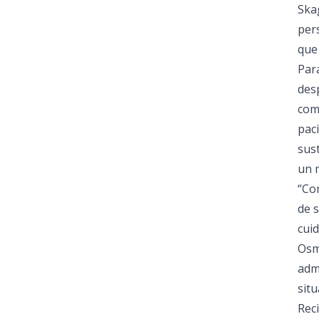
Ska
per
que
Par
des
com
pac
sust
un 
“Co
de 
cui
Osm
admi
situ
Reci