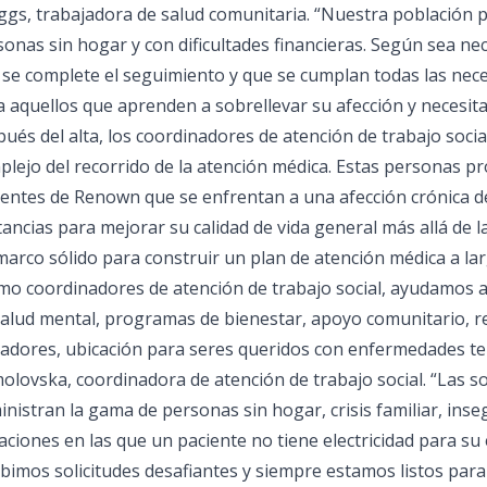
ggs, trabajadora de salud comunitaria. “Nuestra población p
sonas sin hogar y con dificultades financieras. Según sea n
 se complete el seguimiento y que se cumplan todas las nece
a aquellos que aprenden a sobrellevar su afección y necesit
pués del alta, los coordinadores de atención de trabajo soc
plejo del recorrido de la atención médica. Estas personas p
ientes de Renown que se enfrentan a una afección crónica d
ancias para mejorar su calidad de vida general más allá de l
marco sólido para construir un plan de atención médica a lar
mo coordinadores de atención de trabajo social, ayudamos a
salud mental, programas de bienestar, apoyo comunitario, 
dadores, ubicación para seres queridos con enfermedades ter
olovska, coordinadora de atención de trabajo social. “Las so
nistran la gama de personas sin hogar, crisis familiar, inse
aciones en las que un paciente no tiene electricidad para su
bimos solicitudes desafiantes y siempre estamos listos para