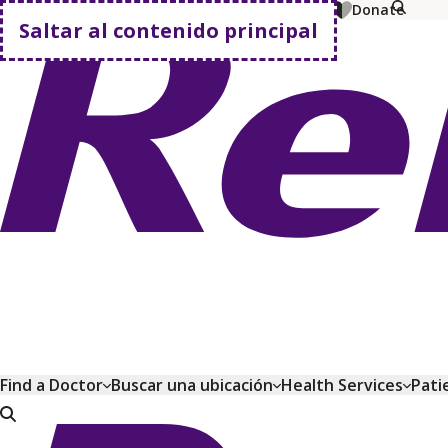
MyChart
Pagar factura
Comprar planes
Donate
Saltar al contenido principal
Volver a casa
Find a Doctor
Buscar una ubicación
Health Services
Pati
Volver a casa