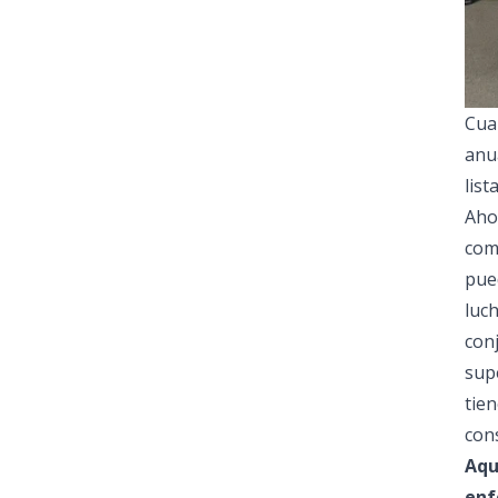
Cuan
anua
list
Aho
com
pued
luc
con
sup
tie
con
Aqu
enf