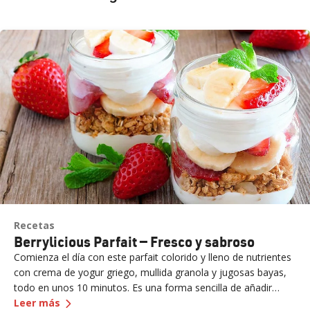
Recetas
Berrylicious Parfait — Fresco y sabroso
Comienza el día con este parfait colorido y lleno de nutrientes
con crema de yogur griego, mullida granola y jugosas bayas,
todo en unos 10 minutos. Es una forma sencilla de añadir
—
Berrylicious Parfait — Fresco y sabroso
proteínas, fibra y dulzura natural al desayuno o a un
Leer más