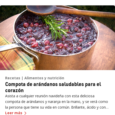
tentempié.
Recetas
Alimentos y nutrición
Compota de arándanos saludables para el
corazón
Asista a cualquier reunión navideña con esta deliciosa
compota de arándanos y naranja en la mano, y se verá como
la persona que tiene su vida en común. Brillante, ácido y con
— Compota de arándanos saludables para el
cor
edulcorantes naturales, es una versión fresca (y sencilla) de un
Leer más