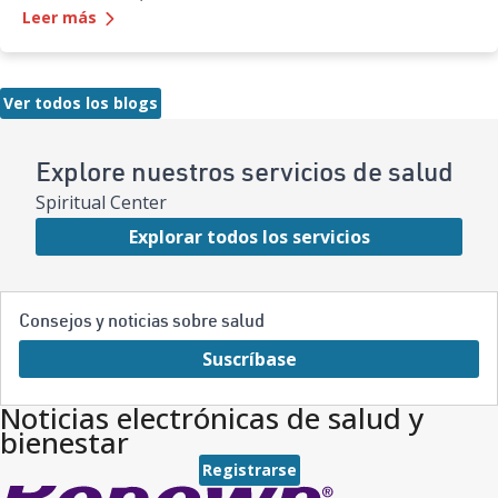
—
Conozca a Amy Hebel-Brenner del Sterling Silve
cálida. Detrás de esa sonrisa hay una pasión por la familia, la
Leer más
salud mental, el aire libre y dejar el mundo en un lugar mejor.
Ver todos los blogs
Explore nuestros servicios de salud
Spiritual Center
Explorar todos los servicios
Consejos y noticias sobre salud
Suscríbase
Noticias electrónicas de salud y
bienestar
Registrarse