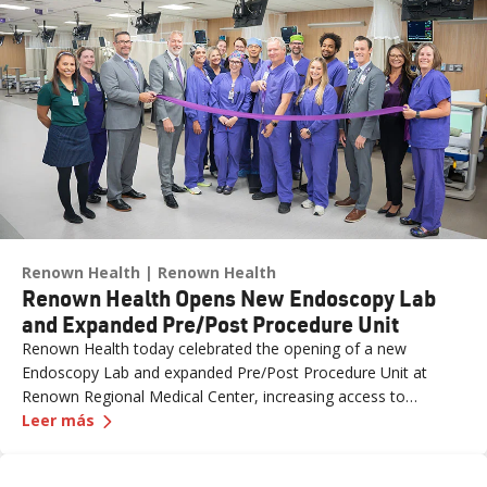
Renown Health
Renown Health
Renown Health Opens New Endoscopy Lab
and Expanded Pre/Post Procedure Unit
Renown Health today celebrated the opening of a new
Endoscopy Lab and expanded Pre/Post Procedure Unit at
Renown Regional Medical Center, increasing access to
—
Renown Health Opens New Endoscopy Lab and 
specialized care and supporting the growing needs of patients
Leer más
across northern Nevada.