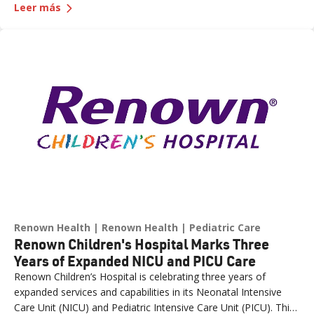
—
Celebrating Five Years of Nevada's First and 
first and only integrated academic health system. Formalized
Leer más
in June 2021, the affiliation has strengthened healthcare
delivery, expanded medical education, advanced clinical
research and bolstered workforce development throughout
northern Nevada.
Renown Health
Renown Health
Pediatric Care
Renown Children's Hospital Marks Three
Years of Expanded NICU and PICU Care
Renown Children’s Hospital is celebrating three years of
expanded services and capabilities in its Neonatal Intensive
Care Unit (NICU) and Pediatric Intensive Care Unit (PICU). This