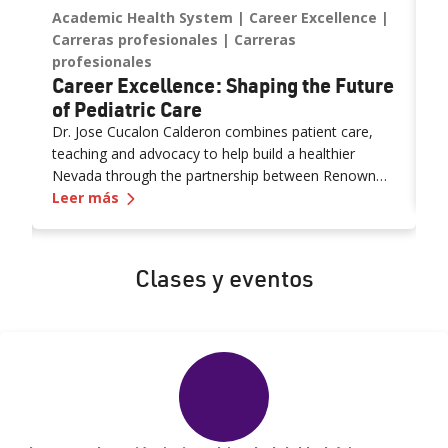
y
Academic Health System
Career Excellence
C
Carreras profesionales
Carreras
H
D
profesionales
Career Excellence: Shaping the Future
E
of Pediatric Care
W
Dr. Jose Cucalon Calderon combines patient care,
n
teaching and advocacy to help build a healthier
a
Nevada through the partnership between Renown
c
L
—
Career Excellence: Shaping the Future of P
Health and the University of Nevada, Reno School of
Leer más
n
e Patient at a Time: Q&A With a Senior Medical Assistant
Medicine (UNR Med).
E
pr
r
o
Clases y eventos
m
o
ar
n
W
s
s